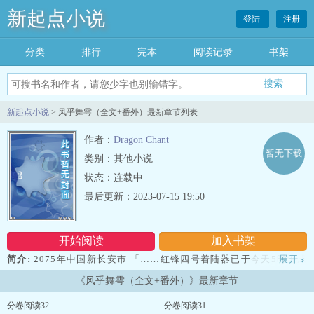
新起点小说
登陆
注册
分类
排行
完本
阅读记录
书架
新起点小说
> 风乎舞雩（全文+番外）最新章节列表
作者：
Dragon Chant
暂无下载
类别：其他小说
状态：连载中
最后更新：2023-07-15 19:50
开始阅读
加入书架
简介:
2075年中国新长安市 「……红锋四号着陆器已于今天5时许成
展开
»
功着陆于木卫二赤道登陆区，七名 宇航员体征正常。作为载人深空探
《风乎舞雩（全文+番外）》最新章节
索计划的一部分，这标志着我国第三次载人登 陆木星卫星的任
务……」 明媚的晨光照进了这座高层的高档公寓。书房，王辰逸慵懒
分卷阅读32
分卷阅读31