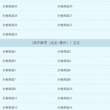
地趴在书桌上—— 他在桌子上趴了一晚上。而此时客厅那台昂贵的全
息电视早就已经自动打开为他 播报新闻了。 这是一个25岁左右的年
分卷阅读30
分卷阅读29
轻人，戴着眼镜斯斯文文的样子，不能说美如冠玉， 但也算是个帅
哥。 睡眼惺忪中，他艰难地把自己撑起来，后背却倒向了老板椅宽阔
分卷阅读28
分卷阅读27
的后背。 过了一会，他睁开眼睛。「七点半了……」他嘟囔着，揉了
揉眼睛。 「亲——」他想呼唤某一个亲近的人，可下一秒仿佛想起了
分卷阅读26
分卷阅读25
什么，声音卡在 了喉咙里。 「靠。」他重重呼出一口气，下意识地看
分卷阅读24
向书桌上的一张照片。...
《风乎舞雩（全文+番外）》正文
分卷阅读1
分卷阅读2
分卷阅读3
分卷阅读4
分卷阅读5
分卷阅读6
分卷阅读7
分卷阅读8
分卷阅读9
分卷阅读10
分卷阅读11
分卷阅读12
分卷阅读13
分卷阅读14